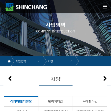
사업영역
COMPANY INTRODUCTION
사업영역
차양
차양
반아치타입
무대형타입
아치타입(기본형)