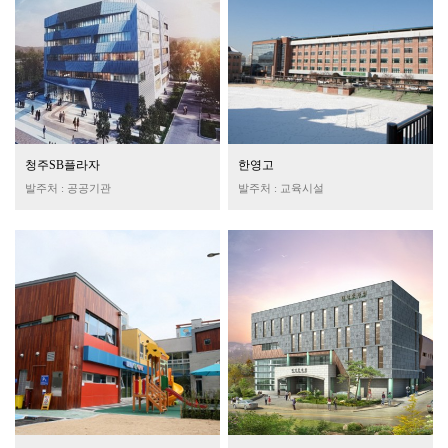
청주SB플라자
한영고
발주처 : 공공기관
발주처 : 교육시설