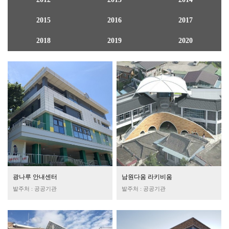
2015
2016
2017
2018
2019
2020
광나루 안내센터
남원다움 라키비움
발주처 : 공공기관
발주처 : 공공기관