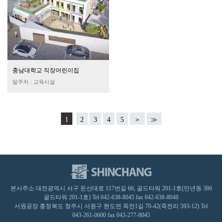
충남대학교 직장어린이집
발주처 : 교육시설
1
2
3
4
5
＞
≫
본사주소 대전광역시 서구 둔산대로 117번길 66, 골드타워 201-1호(만년동 386
골드타워 201-1호) Tel 042-638-8045 fax 042-638-8048
서원공장 충청북도 청주시 서원구 현도면 죽전1길 70-42(죽전리 593-12) Tel
043-261-0600 fax 043-277-8045