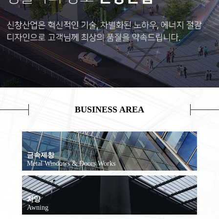
BUSINESS AREA
금속제창
Metal Windows & Doors Works
차양
Awning